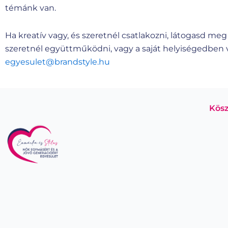
témánk van.
Ha kreatív vagy, és szeretnél csatlakozni, látogasd me
szeretnél együttműködni, vagy a saját helyiségedben v
egyesulet@brandstyle.hu
Kösz