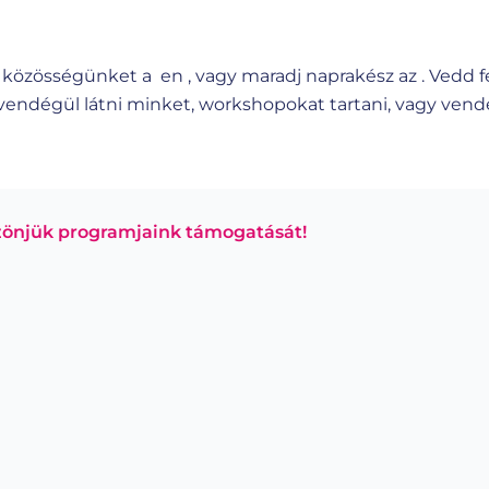
g közösségünket a en , vagy maradj naprakész az .
Vedd f
endégül látni minket, workshopokat tartani, vagy vendé
önjük programjaink támogatását!