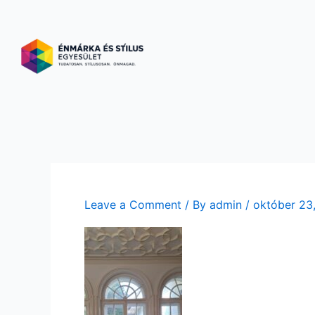
Skip
to
content
Leave a Comment
/ By
admin
/
október 23