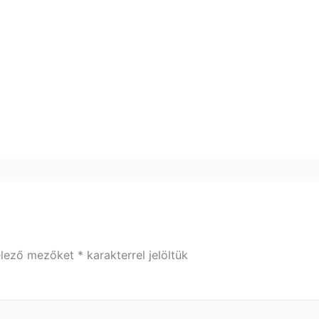
elező mezőket
*
karakterrel jelöltük