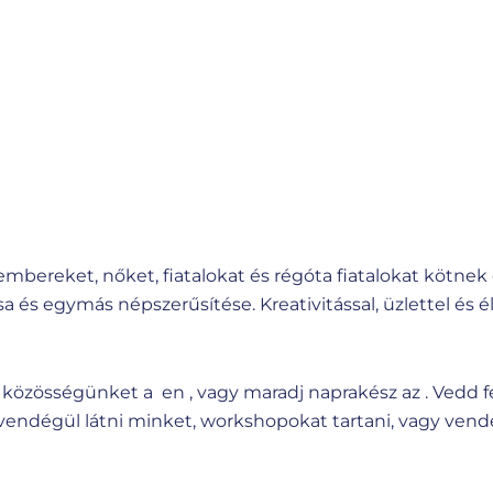
bereket, nőket, fiatalokat és régóta fiatalokat kötnek 
a és egymás népszerűsítése. Kreativitással, üzlettel és 
g közösségünket a en , vagy maradj naprakész az .
Vedd f
endégül látni minket, workshopokat tartani, vagy vendé