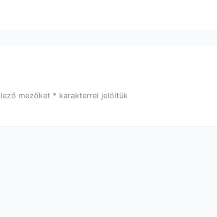
elező mezőket
*
karakterrel jelöltük