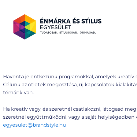
Havonta jelentkezünk programokkal, amelyek kreatív em
Célunk az ötletek megosztása, új kapcsolatok kialakítás
témánk van.
Ha kreatív vagy, és szeretnél csatlakozni, látogasd me
szeretnél együttműködni, vagy a saját helyiségedben v
egyesulet@brandstyle.hu