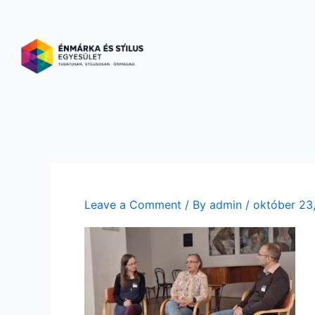
Skip
to
content
Leave a Comment
/ By
admin
/
október 23