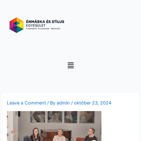
Skip
to
content
Menu
Leave a Comment
/ By
admin
/
október 23, 2024