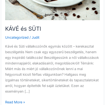
KÁVÉ és SÜTI
Uncategorized
/
Judit
Kávé és Süti vállalkozónők egymás között – kerekasztal
beszélgetés Nem csak egy egyszerű beszélgetés, hanem
egy inspiráló találkozás! Beszélgessünk a női vállalkozások
mindennapjairól, elakadásairól, megoldásokról! Témánk:
Miért más és miért jó vállalkozónőnek lenni a mai
felgyorsult kicsit férfias világunkban? Hallgass meg
izgalmas történeteket, sikertörténeteket és tapasztalatokat
arról, hogyan építették fel saját üzletüket. Ezen az
eseményen […]
Read More »