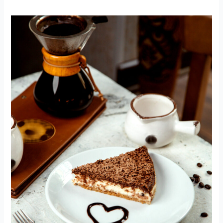
KÁVÉ
és
SÜTI